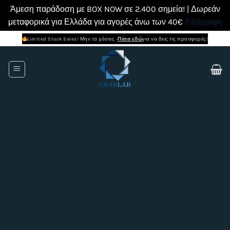
Άμεση παράδοση με BOX NOW σε 2.400 σημεία! | Δωρεάν
μεταφορικά για Ελλάδα για αγορές άνω των 40€
Απόρριψη
Μετάβαση
Limited Stock Sales! Μην τα χάσεις -
Πάτα εδώ
για να δεις τις προσφορές!
στο
περιεχόμενο