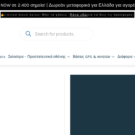
NOW σε 2.400 σημεία! | Δωρεάν μεταφορικά για Ελλάδα για αγορ
Limited Stock Sales! Μην τα χάσεις -
Πάτα εδώ
για να δεις τις προσφορές!
Products
search
cts
Σκίαστρα – Προστατευτικά οθόνης
Βάσεις GPS & κινητών
Διάφορα