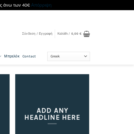
ές άνω των 40€
Απόρριψη
Σύνδεση / Εγγραφή
Καλάθι /
0,00
€
Μπρελόκ
Contact
ADD ANY
HEADLINE HERE