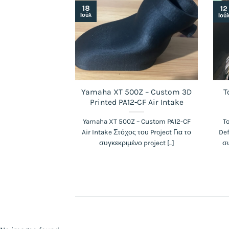
18
12
Ιούλ
Ιού
Yamaha XT 500Z – Custom 3D
T
Printed PA12-CF Air Intake
Yamaha XT 500Z – Custom PA12-CF
T
Air Intake Στόχος του Project Για το
Def
συγκεκριμένο project [...]
συ