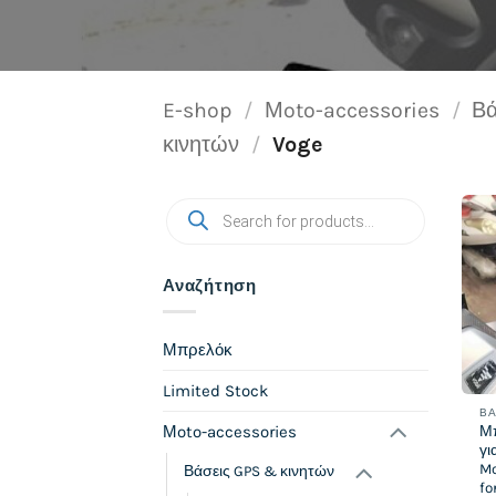
E-shop
/
Μoto-accessories
/
Βά
κινητών
/
Voge
Products
search
Αναζήτηση
Μπρελόκ
Limited Stock
ΒΆ
Μoto-accessories
Μ
γι
Mo
Βάσεις GPS & κινητών
fo