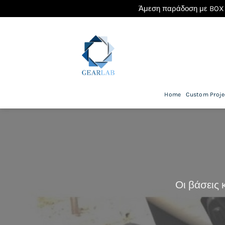
Άμεση παράδοση με BOX 
Μετάβαση
στο
περιεχόμενο
Home
Custom Proje
Οι βάσεις