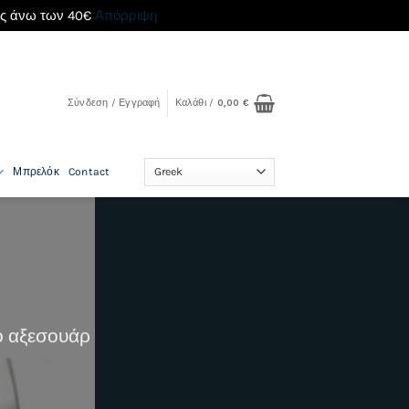
ές άνω των 40€
Απόρριψη
Σύνδεση / Εγγραφή
Καλάθι /
0,00
€
Μπρελόκ
Contact
ο αξεσουάρ