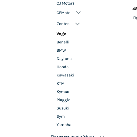
QJ Motors
4
CFMoto
Π
Zontes
Voge
Benelli
BMW
Daytona
Honda
Kawasaki
KTM
Kymco
Piaggio
Suzuki
Sym
Yamaha