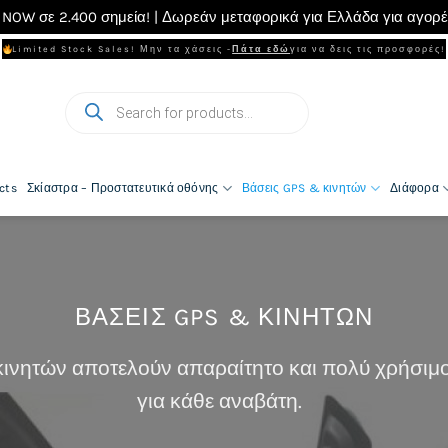
NOW σε 2.400 σημεία! | Δωρεάν μεταφορικά για Ελλάδα για αγορ
Limited Stock Sales! Μην τα χάσεις -
Πάτα εδώ
για να δεις τις προσφορές!
Products
search
cts
Σκίαστρα – Προστατευτικά οθόνης
Βάσεις GPS & κινητών
Διάφορα
ΒΆΣΕΙΣ GPS & ΚΙΝΗΤΏΝ
 κινητών αποτελούν απαραίτητο και πολύ χρήσιμ
για κάθε αναβάτη.