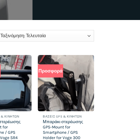
ed
st
Προσφορά
Add to
Add to
wishlist
wishlist
 & ΚΙΝΗΤΏΝ
ΒΆΣΕΙΣ GPS & ΚΙΝΗΤΏΝ
στερέωσης
Μπαράκι στερέωσης
 for
GPS-Mount for
ne / GPS
Smartphone / GPS
r Voge SR4
Holder for Voge 300