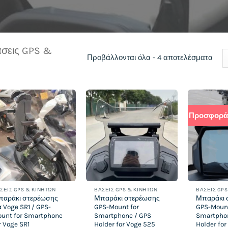
σεις GPS &
Sort
Προβάλλονται όλα - 4 αποτελέσματα
by
late
Προσφορά
Add to
Add to
wishlist
wishlist
ΣΕΙΣ GPS & ΚΙΝΗΤΏΝ
ΒΆΣΕΙΣ GPS & ΚΙΝΗΤΏΝ
ΒΆΣΕΙΣ GPS
παράκι στερέωσης
Μπαράκι στερέωσης
Μπαράκι 
α Voge SR1 / GPS-
GPS-Mount for
GPS-Mount
unt for Smartphone
Smartphone / GPS
Smartpho
r Voge SR1
Holder for Voge 525
Holder fo