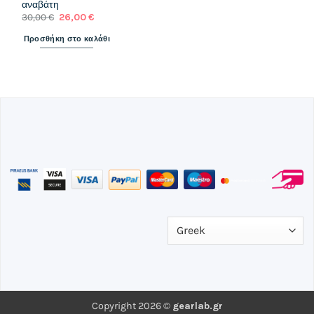
αναβάτη
Original
Η
30,00
€
26,00
€
price
τρέχουσα
was:
τιμή
Προσθήκη στο καλάθι
30,00 €.
είναι:
26,00 €.
Copyright 2026 ©
gearlab.gr