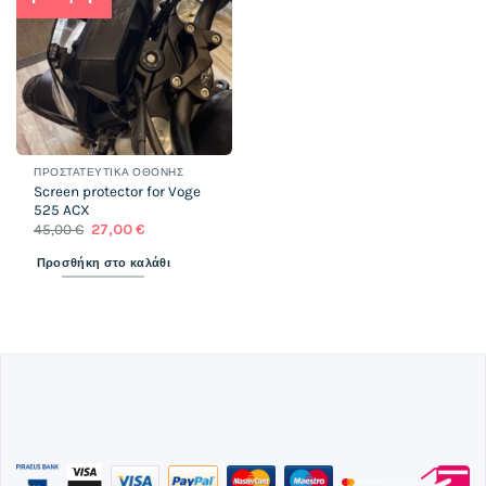
wishlist
ΠΡΟΣΤΑΤΕΥΤΙΚΆ ΟΘΌΝΗΣ
Screen protector for Voge
525 ACX
Original
Η
45,00
€
27,00
€
price
τρέχουσα
was:
τιμή
Προσθήκη στο καλάθι
45,00 €.
είναι:
27,00 €.