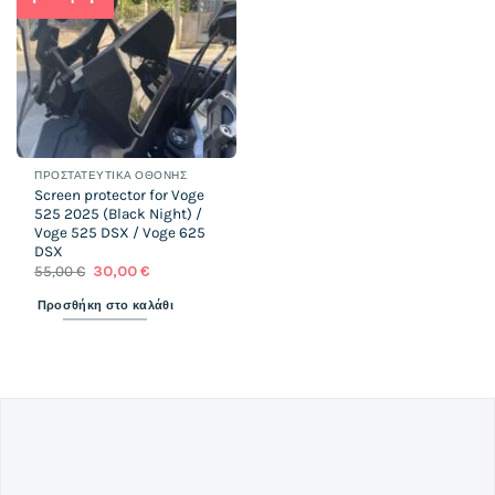
wishlist
ΠΡΟΣΤΑΤΕΥΤΙΚΆ ΟΘΌΝΗΣ
Screen protector for Voge
525 2025 (Black Night) /
Voge 525 DSX / Voge 625
DSX
Original
Η
55,00
€
30,00
€
price
τρέχουσα
was:
τιμή
Προσθήκη στο καλάθι
55,00 €.
είναι:
30,00 €.