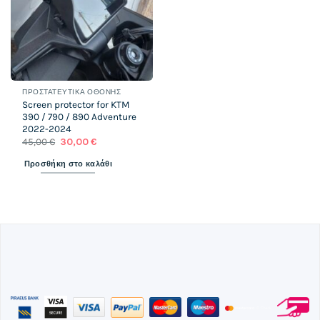
ΠΡΟΣΤΑΤΕΥΤΙΚΆ ΟΘΌΝΗΣ
Screen protector for KTM
390 / 790 / 890 Adventure
2022-2024
Original
Η
45,00
€
30,00
€
price
τρέχουσα
was:
τιμή
Προσθήκη στο καλάθι
45,00 €.
είναι:
30,00 €.