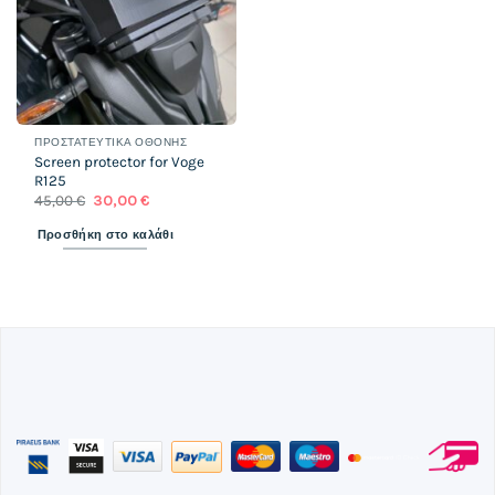
ΠΡΟΣΤΑΤΕΥΤΙΚΆ ΟΘΌΝΗΣ
Screen protector for Voge
R125
Original
Η
45,00
€
30,00
€
price
τρέχουσα
was:
τιμή
Προσθήκη στο καλάθι
45,00 €.
είναι:
30,00 €.