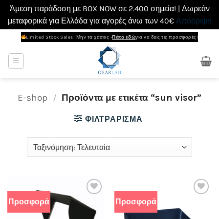
Άμεση παράδοση με BOX NOW σε 2.400 σημεία! | Δωρεάν
μεταφορικά για Ελλάδα για αγορές άνω των 40€
Απόρριψη
Μετάβαση
Limited Stock Sales! Μην τα χάσεις -
Πάτα εδώ
για να δεις τις προσφορές!
στο
περιεχόμενο
E-shop
/
Προϊόντα με ετικέτα “sun visor”
ΦΙΛΤΡΆΡΙΣΜΑ
Προσφορά
Προσφορά
Add to
Add to
wishlist
wishlist