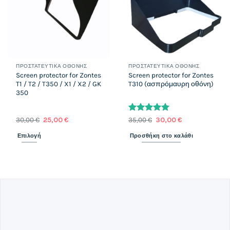
ΠΡΟΣΤΑΤΕΥΤΙΚΆ ΟΘΌΝΗΣ
ΠΡΟΣΤΑΤΕΥΤΙΚΆ ΟΘΌΝΗΣ
Screen protector for Zontes
Screen protector for Zontes
T1 / T2 / T350 / X1 / X2 / GK
T310 (ασπρόμαυρη οθόνη)
350
Βαθμολογήθηκε
Original
Η
Original
Η
30,00
€
25,00
€
35,00
€
30,00
€
price
τρέχουσα
price
τρέχουσα
με
5
από 5
was:
τιμή
was:
τιμή
Επιλογή
Προσθήκη στο καλάθι
30,00 €.
είναι:
35,00 €.
είναι:
25,00 €.
30,00 €.
Αυτό
το
προϊόν
έχει
πολλαπλές
παραλλαγές.
Οι
επιλογές