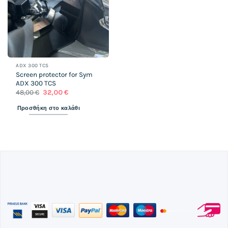
ADX 300 TCS
Screen protector for Sym
ADX 300 TCS
Original
Η
48,00
€
32,00
€
price
τρέχουσα
was:
τιμή
Προσθήκη στο καλάθι
48,00 €.
είναι:
32,00 €.