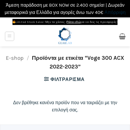
Άμεση παράδοση με BOX NOW σε 2.400 σημεία! | Δωρεάν
μεταφορικά για Ελλάδα για αγορές άνω των 40€
Απόρριψη
Μετάβαση
Limited Stock Sales! Μην τα χάσεις -
Πάτα εδώ
για να δεις τις προσφορές!
στο
περιεχόμενο
E-shop
/
Προϊόντα με ετικέτα “Voge 300 ACX
2022-2023”
ΦΙΛΤΡΆΡΙΣΜΑ
Δεν βρέθηκε κανένα προϊόν που να ταιριάζει με την
επιλογή σας.