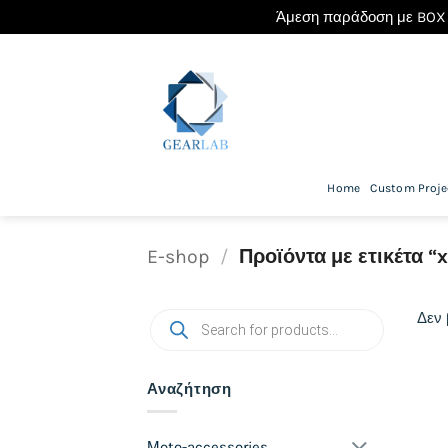
Άμεση παράδοση με BOX 
Μετάβαση
στο
περιεχόμενο
Home
Custom Proje
E-shop
/
Προϊόντα με ετικέτα “
Products
Δεν 
search
Αναζήτηση
Μoto-accessories