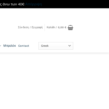
ές άνω των 40€
Απόρριψη
Σύνδεση / Εγγραφή
Καλάθι /
0,00
€
Μπρελόκ
Contact