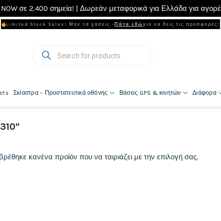
NOW σε 2.400 σημεία! | Δωρεάν μεταφορικά για Ελλάδα για αγορ
Limited Stock Sales! Μην τα χάσεις -
Πάτα εδώ
για να δεις τις προσφορές!
Products
search
cts
Σκίαστρα – Προστατευτικά οθόνης
Βάσεις GPS & κινητών
Διάφορα
x310”
βρέθηκε κανένα προϊόν που να ταιριάζει με την επιλογή σας.