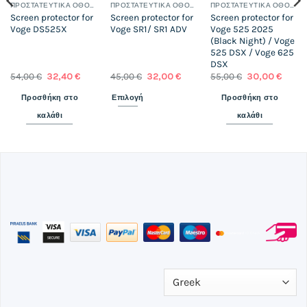
ΠΡΟΣΤΑΤΕΥΤΙΚΆ ΟΘΌΝΗΣ
ΠΡΟΣΤΑΤΕΥΤΙΚΆ ΟΘΌΝΗΣ
ΠΡΟΣΤΑΤΕΥΤΙΚΆ ΟΘΌΝΗΣ
Screen protector for
Screen protector for
Screen protector for
Voge DS525X
Voge SR1/ SR1 ADV
Voge 525 2025
(Black Night) / Voge
525 DSX / Voge 625
DSX
Original
Η
Original
Η
Original
Η
54,00
€
32,40
€
45,00
€
32,00
€
55,00
€
30,00
€
χουσα
price
τρέχουσα
price
τρέχουσα
price
τρέχ
was:
τιμή
was:
τιμή
was:
τιμή
Προσθήκη στο
Επιλογή
Προσθήκη στο
:
54,00 €.
είναι:
45,00 €.
είναι:
55,00 €.
είναι:
0 €.
32,40 €.
32,00 €.
30,00 
καλάθι
καλάθι
Αυτό
το
προϊόν
έχει
πολλαπλές
παραλλαγές.
Οι
επιλογές
μπορούν
να
επιλεγούν
στη
σελίδα