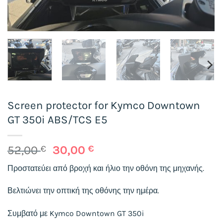
Screen protector for Kymco Downtown
GT 350i ABS/TCS E5
Original
Η
52,00
€
30,00
€
price
τρέχουσα
Προστατεύει από βροχή και ήλιο την οθόνη της μηχανής.
was:
τιμή
52,00 €.
είναι:
Βελτιώνει την οπτική της οθόνης την ημέρα.
30,00 €.
Συμβατό με Kymco Downtown GT 350i