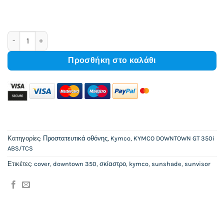
Screen protector for Kymco Downtown GT 350i ABS/TCS E5 πο
Προσθήκη στο καλάθι
Κατηγορίες:
Προστατευτικά οθόνης
,
Kymco
,
KYMCO DOWNTOWN GT 350i
ABS/TCS
Ετικέτες:
cover
,
downtown 350
,
σκίαστρο
,
kymco
,
sunshade
,
sunvisor