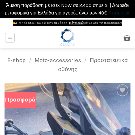
Άμεση παράδοση με BOX NOW σε 2.400 σημεία! | Δωρεάν
μεταφορικά για Ελλάδα για αγορές άνω των 40€
Απόρριψη
Μετάβαση
Limited Stock Sales! Μην τα χάσεις -
Πάτα εδώ
για να δεις τις προσφορές!
στο
περιεχόμενο
E-shop
/
Μoto-accessories
/
Προστατευτικά
οθόνης
Προσφορά
Add to
wishlist