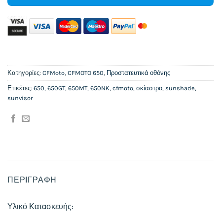
Κατηγορίες:
CFMoto
,
CFMOTO 650
,
Προστατευτικά οθόνης
Ετικέτες:
650
,
650GT
,
650MT
,
650NK
,
cfmoto
,
σκίαστρο
,
sunshade
,
sunvisor
ΠΕΡΙΓΡΑΦΉ
Υλικό Κατασκευής: