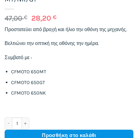
Original
Η
47,00
€
28,20
€
price
τρέχουσα
Προστατεύει από βροχή και ήλιο την οθόνη της μηχανής.
was:
τιμή
47,00 €.
είναι:
Βελτιώνει την οπτική της οθόνης την ημέρα.
28,20 €.
Συμβατό με :
CFMOTO 650MT
CFMOTO 650GT
CFMOTO 650NK
Screen protector for CFMOTO 650 MT/NK/GT ποσότητα
Προσθήκη στο καλάθι