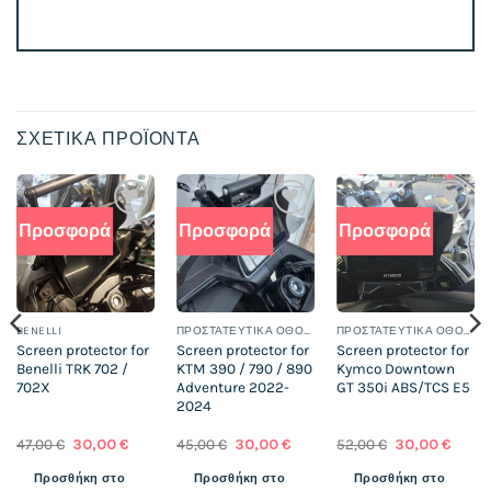
ΣΧΕΤΙΚΆ ΠΡΟΪΌΝΤΑ
Προσφορά
Προσφορά
Προσφορά
Add to
Add to
Add to
wishlist
wishlist
wishlist
BENELLI
ΠΡΟΣΤΑΤΕΥΤΙΚΆ ΟΘΌΝΗΣ
ΠΡΟΣΤΑΤΕΥΤΙΚΆ ΟΘΌΝΗΣ
Screen protector for
Screen protector for
Screen protector for
Benelli TRK 702 /
KTM 390 / 790 / 890
Kymco Downtown
702X
Adventure 2022-
GT 350i ABS/TCS E5
2024
Original
Η
Original
Η
Original
Η
47,00
€
30,00
€
45,00
€
30,00
€
52,00
€
30,00
€
χουσα
price
τρέχουσα
price
τρέχουσα
price
τρέχ
was:
τιμή
was:
τιμή
was:
τιμή
Προσθήκη στο
Προσθήκη στο
Προσθήκη στο
:
47,00 €.
είναι:
45,00 €.
είναι:
52,00 €.
είναι: