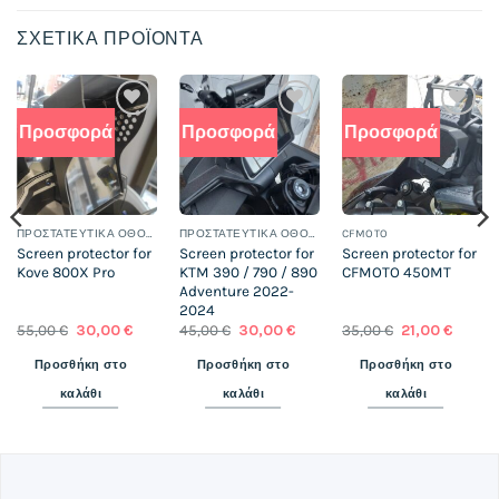
ΣΧΕΤΙΚΆ ΠΡΟΪΌΝΤΑ
Προσφορά
Προσφορά
Προσφορά
Add to
Add to
Add to
wishlist
wishlist
wishlist
ΠΡΟΣΤΑΤΕΥΤΙΚΆ ΟΘΌΝΗΣ
ΠΡΟΣΤΑΤΕΥΤΙΚΆ ΟΘΌΝΗΣ
CFMOTO
Screen protector for
Screen protector for
Screen protector for
Kove 800X Pro
KTM 390 / 790 / 890
CFMOTO 450MT
Adventure 2022-
2024
Original
Η
Original
Η
Original
Η
55,00
€
30,00
€
45,00
€
30,00
€
35,00
€
21,00
€
ουσα
price
τρέχουσα
price
τρέχουσα
price
τρέχο
was:
τιμή
was:
τιμή
was:
τιμή
Προσθήκη στο
Προσθήκη στο
Προσθήκη στο
55,00 €.
είναι:
45,00 €.
είναι:
35,00 €.
είναι:
 €.
30,00 €.
30,00 €.
21,00 €
καλάθι
καλάθι
καλάθι