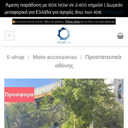
Άμεση παράδοση με BOX NOW σε 2.400 σημεία! | Δωρεάν
μεταφορικά για Ελλάδα για αγορές άνω των 40€
Απόρριψη
Μετάβαση
Limited Stock Sales! Μην τα χάσεις -
Πάτα εδώ
για να δεις τις προσφορές!
στο
περιεχόμενο
E-shop
/
Μoto-accessories
/
Προστατευτικά
οθόνης
Προσφορά
Add to
wishlist